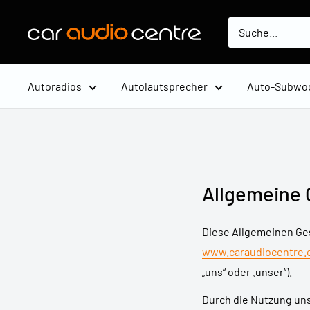
Direkt
zum
Car
Inhalt
Audio
Centre
Autoradios
Autolautsprecher
Auto-Subwo
Europe
Allgemeine 
Diese Allgemeinen Ges
www.caraudiocentre.
„uns“ oder „unser“).
Durch die Nutzung uns