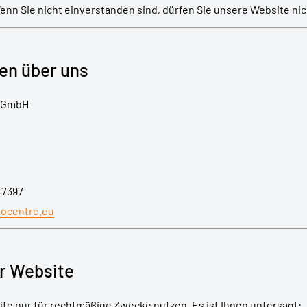
nn Sie nicht einverstanden sind, dürfen Sie unsere Website nic
nen über uns
l GmbH
47397
ocentre.eu
r Website
ite nur für rechtmäßige Zwecke nutzen. Es ist Ihnen untersagt: