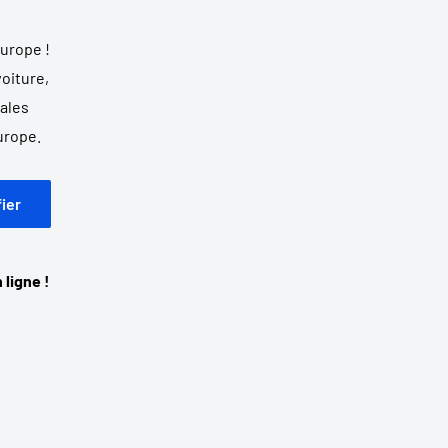
urope !
oiture,
ales
Europe.
fier
 ligne !