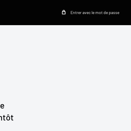
Entrer avec le mot de passe
le
ntôt